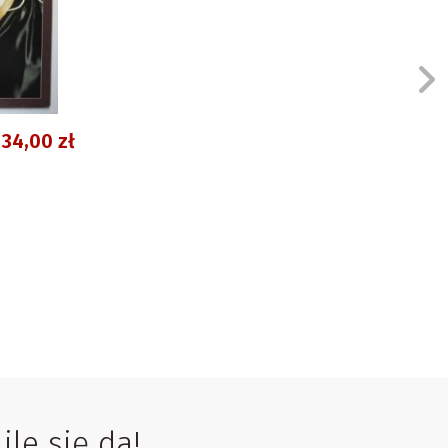
34,00 zł
le się da!