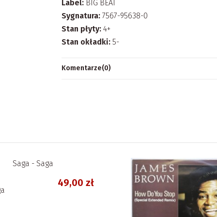
Label:
BIG BEAT
Sygnatura:
7567-95638-0
Stan płyty:
4+
Stan okładki:
5-
Komentarze
(0)
49,00 zł
ga