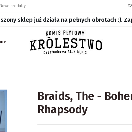
Nowe produkty
szony sklep już działa na pełnych obrotach :). Z
nne
Braids, The - Boh
Rhapsody