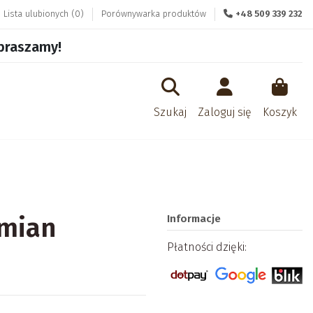
Lista ulubionych (
0
)
Porównywarka produktów
+48 509 339 232
apraszamy!
Szukaj
Zaloguj się
Koszyk
emian
Informacje
Płatności dzięki: