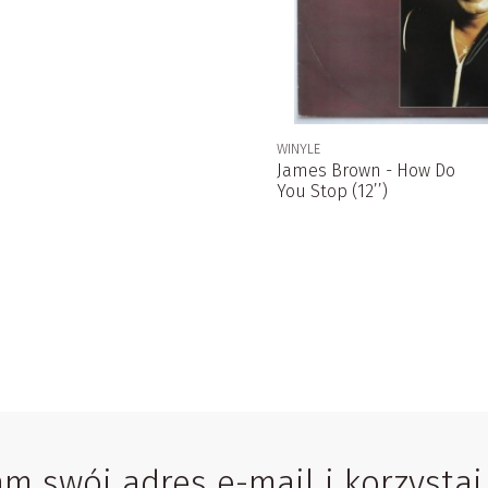
WINYLE
James Brown - How Do
You Stop (12’’)
 swój adres e-mail i korzystaj i