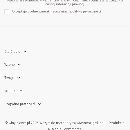
Możesz zrezygnować w każdej chwili. W tym celu należy odnaleźć szczegóły w
naszej informacji prawnej.
Akceptuję ogólne warunki
regulaminu
i
politykę prywatności
Dla Ciebie
Ważne
Twoje
Kontakt
Dogodne płatności
© winyle.com.pl 2025. Wszystkie materiały są własnością sklepu | Produkcja:
NTMedia Ecommerce.