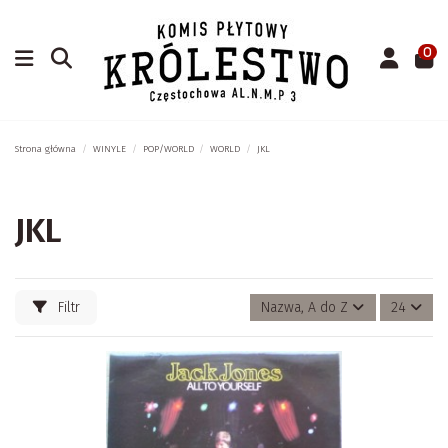
0
Strona główna
WINYLE
POP/WORLD
WORLD
JKL
JKL
Filtr
Nazwa, A do Z
24